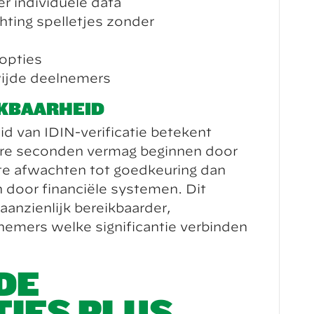
 individuele data
hting spelletjes zonder
lopties
ijde deelnemers
IKBAARHEID
 van IDIN-verificatie betekent
re seconden vermag beginnen door
te afwachten tot goedkeuring dan
n door financiële systemen. Dit
aanzienlijk bereikbaarder,
emers welke significantie verbinden
DE
IES PLUS