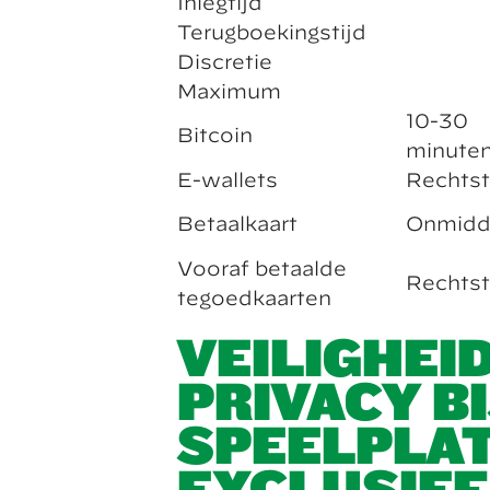
Inlegtijd
Terugboekingstijd
Discretie
Maximum
10-30
Bitcoin
minute
E-wallets
Rechtst
Betaalkaart
Onmidde
Vooraf betaalde
Rechtst
tegoedkaarten
VEILIGHEI
PRIVACY B
SPEELPLA
EXCLUSIEF