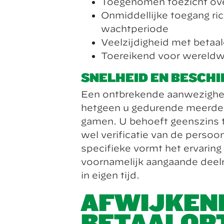
Toegenomen toezicht over
Onmiddellijke toegang ric
wachtperiode
Veelzijdigheid met betaa
Toereikend voor wereldw
SNELHEID EN BESCH
Een ontbrekende aanwezigheid
hetgeen u gedurende meerde
gamen. U behoeft geenszins 
wel verificatie van de persoo
specifieke vormt het ervaring 
voornamelijk aangaande deeln
in eigen tijd.
AFWIJKEN
BETAALOPT