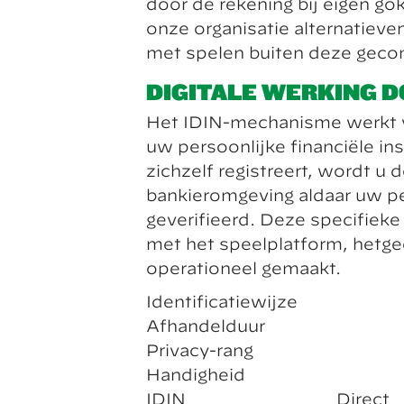
door de rekening bij eigen go
onze organisatie alternatiev
met spelen buiten deze geco
DIGITALE WERKING 
Het IDIN-mechanisme werkt v
uw persoonlijke financiële in
zichzelf registreert, wordt u
bankieromgeving aldaar uw per
geverifieerd. Deze specifie
met het speelplatform, hetgee
operationeel gemaakt.
Identificatiewijze
Afhandelduur
Privacy-rang
Handigheid
IDIN
Direct