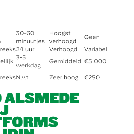
30-60
Hoogst
Geen
n
minuutjes
verhoogd
reeks
24 uur
Verhoogd
Variabel
3-5
llijk
Gemiddeld
€5.000
werkdag
reeks
N.v.t.
Zeer hoog
€250
D ALSMEDE
IJ
TFORMS
 IDIN