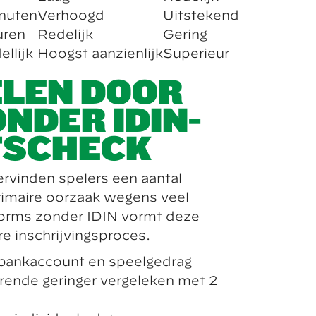
nuten
Verhoogd
Uitstekend
uren
Redelijk
Gering
llijk
Hoogst aanzienlijk
Superieur
ELEN DOOR
NDER IDIN-
TSCHECK
rvinden spelers een aantal
primaire oorzaak wegens veel
forms zonder IDIN vormt deze
re inschrijvingsproces.
 bankaccount en speelgedrag
urende geringer vergeleken met 2