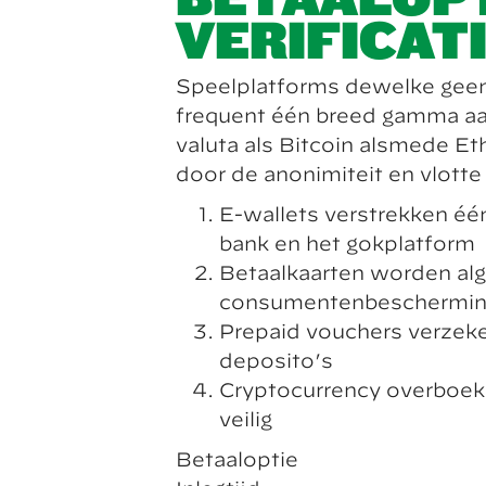
VERIFICAT
Speelplatforms dewelke geen
frequent één breed gamma aan
valuta als Bitcoin alsmede 
door de anonimiteit en vlotte 
E-wallets verstrekken één
bank en het gokplatform
Betaalkaarten worden al
consumentenbeschermi
Prepaid vouchers verzeke
deposito’s
Cryptocurrency overboeki
veilig
Betaaloptie