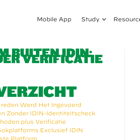
Mobile App
Study
Resourc
 BUITEN IDIN:
ER VERIFICATIE
VERZICHT
 reden Werd Het Ingevoerd
n Zonder IDIN-Identiteitscheck
oden plus Verificatie
 Gokplatforms Exclusief IDIN
ste Platform