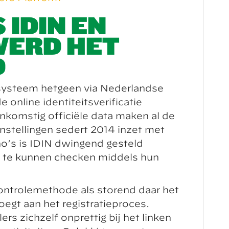
 IDIN EN
ERD HET
D
iesysteem hetgeen via Nederlandse
online identiteitsverificatie
enkomstig officiële data maken al de
instellingen sedert 2014 inzet met
ino’s is IDIN dwingend gesteld
k te kunnen checken middels hun
controlemethode als storend daar het
egt aan het registratieproces.
rs zichzelf onprettig bij het linken