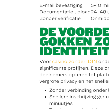
E-mail bevestiging
5-10 mi
Documentatie upload
24-48 
Zonder verificatie
Onmidde
DE VOORD
GOKKEN ZO
IDENTITEI
Voor
casino zonder IDIN
onde
significante profijten. Deze 
deelnemers opteren tot plat
vergrote privacy en het snelle
Zonder verbinding onder
Snellere inschrijving ged
minuutjes