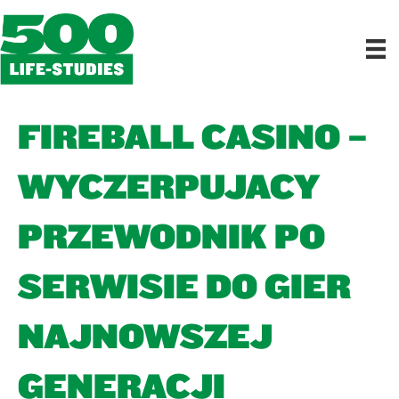
FIREBALL CASINO –
WYCZERPUJĄCY
PRZEWODNIK PO
SERWISIE DO GIER
NAJNOWSZEJ
GENERACJI