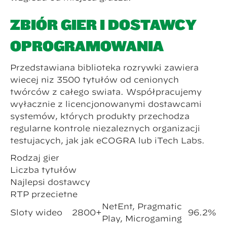
ZBIÓR GIER I DOSTAWCY
OPROGRAMOWANIA
Przedstawiana biblioteka rozrywki zawiera
więcej niż 3500 tytułów od cenionych
twórców z całego świata. Współpracujemy
wyłącznie z licencjonowanymi dostawcami
systemów, których produkty przechodzą
regularne kontrole niezależnych organizacji
testujących, jak jak eCOGRA lub iTech Labs.
Rodzaj gier
Liczba tytułów
Najlepsi dostawcy
RTP przeciętne
NetEnt, Pragmatic
Sloty wideo
2800+
96.2%
Play, Microgaming