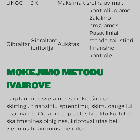
UKGC
JK
Maksimalus
reikalavimai,
kontroliuojamo
žaidimo
programos
Pasauliniai
Gibraltaro
standartai, stipri
Gibraltar
Aukštas
teritorija
finansinė
kontrolė
MOKĖJIMO METODŲ
ĮVAIROVĖ
Tarptautinės svetainės suteikia šimtus
skirtingų finansinių sprendimų, skirtų daugeliui
regionams. Čia apima įprastas kredito korteles,
skaitmenines pinigines, kriptovaliutas bei
vietinius finansinius metodus.