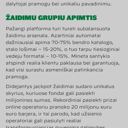
dalytojai pramogų bei unikalių pavadinimų.
ŽAIDIMŲ GRUPIŲ APIMTIS
Pažangi platforma turi turėti subalansuotą
žaidimų arsenalą. Azartiniai automatai
dažniausiai apima 70-75% bendro katalogo,
stalo lošimai – 15-20%, o tuo tarpu tiesioginiai
vedėjų formatai – 10-15%. Minėta santykis
atspindi realią klientų paklausą bei garantuoja,
kad visi surastų asmeniškai patinkančią
pramogą.
Didėjantys jackpot žaidimai sudaro unikalus
skyrius, kuriuose fondai gali pasiekti
milijonines sumas. Rekordiniai pasiekti prizai
online operatorių pranoko 20 milijonų eurų
euro barjerą, ir tai parodo, kad užsienio
operatoriai gali pasiūlyti realiai
transformuojančias gyvenimą galimybes.