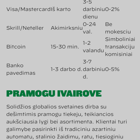
3-5
Visa/Mastercard
Iš karto
darbinių
0-2%
dienų
0-24
Be
Skrill/Neteller
Akimirksniu
val.
mokesčių
Simboliniai
1-2
Bitcoin
15-30 min.
transakcijų
valandų
komisiniai
3-7
Banko
1-3 darbo d.
darbinių
0-5%
pavedimas
d.
PRAMOGŲ ĮVAIROVĖ
Solidžios globalios svetainės dirba su
dešimtimis pramogų tiekėjų, teikiančios
aukščiausią lygį bei asortimentą. Klientai turi
galimybę pasirinkti iš tradicinių azartinių
automatų, stalinio žaidimų, ratų, tiesioginių