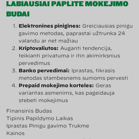
LABIAUSIAI PAPLITĘ MOKĖJIMO
BŪDAI
Elektroninės piniginės:
Greičiausias pinigų
gavimo metodas, paprastai užtrunka 24
valandų ar net mažiau
Kriptovaliutos:
Auganti tendencija,
teikianti privatumą ir itin akimirksnius
pervedimus
Banko pervedimai:
Įprastas, tikrasis
metodas stambesnėms sumoms pervesti
Prepaid mokėjimo kortelės:
Geras
variantas asmenims, kas pageidauja
stebėti mokėjimus
Finansinis Būdas
Tipinis Papildymo Laikas
Įprastas Pinigų gavimo Trukmė
Kainos