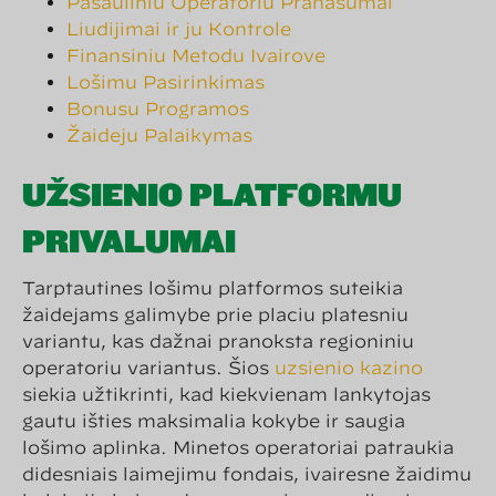
Pasaulinių Operatorių Pranašumai
Liudijimai ir jų Kontrolė
Finansinių Metodų Įvairovė
Lošimų Pasirinkimas
Bonusų Programos
Žaidėjų Palaikymas
UŽSIENIO PLATFORMŲ
PRIVALUMAI
Tarptautinės lošimų platformos suteikia
žaidėjams galimybę prie plačių platesnių
variantų, kas dažnai pranoksta regioninių
operatorių variantus. Šios
uzsienio kazino
siekia užtikrinti, kad kiekvienam lankytojas
gautų išties maksimalią kokybę ir saugią
lošimo aplinką. Minėtos operatoriai patraukia
didesniais laimėjimų fondais, įvairesne žaidimų