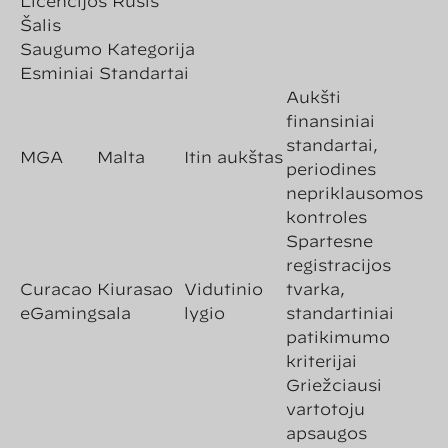
Licencijos Rūšis
Šalis
Saugumo Kategorija
Esminiai Standartai
Aukšti
finansiniai
standartai,
MGA
Malta
Itin aukštas
periodinės
nepriklausomos
kontrolės
Spartesnė
registracijos
Curacao
Kiurasao
Vidutinio
tvarka,
eGaming
sala
lygio
standartiniai
patikimumo
kriterijai
Griežčiausi
vartotojų
apsaugos