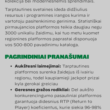
kolekcija bei modernesnėmis sprendimais.
Tarptautinės svetainės įdeda didžiulius
resursus į programinės įrangos kūrimą ir
vartotojų pasitenkinimo gerinimą. Statistiškai
pirmaujančios platformos teikia daugiau negu
3000 unikalių žaidimų, kai tuo metu kuomet
regioninės platformos paprastai disponuoja
vos 500-800 pavadinimų katalogą.
PAGRINDINIAI PRANAŠUMAI
Aukštesni laimėjimai:
Tarptautinės
platformos surenka žaidėjus iš įvairių
regionų, todėl kaupiamieji jackpot prizai
kyla gerokai greičiau
Geresnės grąžos rodikliai:
Dėl aukšto
konkurencingumo pasauliniai platformos
garantuoja didesnius RTP (Return to
Player) koeficientus, kurie siekia 96-98%