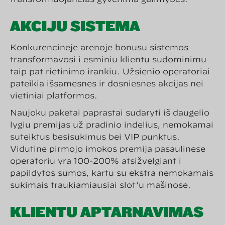
AKCIJŲ SISTEMA
Konkurencinėje arenoje bonusų sistemos
transformavosi į esminiu klientų sudominimu
taip pat rietinimo įrankiu. Užsienio operatoriai
pateikia išsamesnes ir dosniesnes akcijas nei
vietiniai platformos.
Naujokų paketai paprastai sudaryti iš daugelio
lygių premijas už pradinio indėlius, nemokamai
suteiktus besisukimus bei VIP punktus.
Vidutinė pirmojo įmokos premija pasaulinėse
operatorių yra 100-200% atsižvelgiant į
papildytos sumos, kartu su ekstra nemokamais
sukimais traukiamiausiai slot’ų mašinose.
KLIENTŲ APTARNAVIMAS