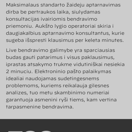
Maksimalaus standarto žaidėjų aptarnavimas
dirba be pertraukos laiką, siūlydamas
konsultacijas įvairiomis bendravimo
priemonių. Aukšto lygio operatoriai skiria į
daugiakalbius aptarnavimo konsultantus, kurie
sugeba išspręsti klausimus per keletą minutes.
Live bendravimo galimybė yra sparčiausias
būdas gauti patarimus į visus paklausimus,
įprastas atsakymo trukmė vidutiniškai nesiekia
2 minučių. Elektroninio pašto palaikymas
idealiai naudojamas sudėtingesnėms
problemoms, kuriems reikalauja gilesnės
analizės, tuo metu skambinimo numeriai
garantuoja asmeninį ryšį tiems, kam vertina
tarpasmeninę bendravimą.