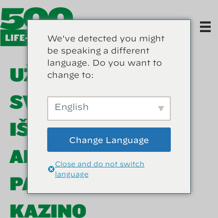
We've detected you might
be speaking a different
language. Do you want to
UŽSIENIO LOŠIMŲ
change to:
SVETAINIŲ:
English
IŠSAMUS
Change Language
APRAŠYMAS
Close and do not switch
language
PASAULINĖMS
KAZINO