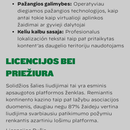
Pažangios galimybės:
Operatyviau
diegiamos pažangios technologijos, kaip
antai tokie kaip virtualioji aplinkos
žaidimai ar gyvieji dalytojai
Kelių kalbų sąsaja:
Profesionalūs
lokalización tekstai taip pat pritaikytas
kontent’as daugelio teritorijų naudotojams
LICENCIJOS BEI
PRIEŽIŪRA
Solidžios šalies liudijimai tai yra esminis
apsaugotos platformos ženklas. Remiantis
kontinento kazino taip pat lažybų asociacijos
duomenis, daugiau negu 87% žaidėjų vertina
liudijimą svarbiausiu patikimumo požymiu
renkantis azartinių lošimų platformą.