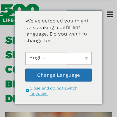
We've detected you might
be speaking a different
language. Do you want to
SPINMAYA
change to:
SPEELHUIS: JE
English
COMPLETE GIDS
Change Language
BETREFFENDE
Close and do not switch
language
DIGITAAL GAMING