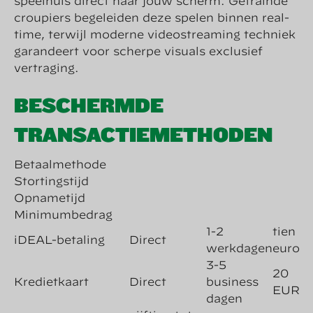
speelhuis direct naar jouw scherm. Getrainde
croupiers begeleiden deze spelen binnen real-
time, terwijl moderne videostreaming techniek
garandeert voor scherpe visuals exclusief
vertraging.
BESCHERMDE
TRANSACTIEMETHODEN
Betaalmethode
Stortingstijd
Opnametijd
Minimumbedrag
1-2
tien
iDEAL-betaling
Direct
werkdagen
euro
3-5
20
Kredietkaart
Direct
business
EUR
dagen