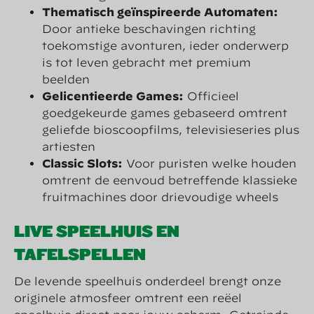
Thematisch geïnspireerde Automaten:
Door antieke beschavingen richting
toekomstige avonturen, ieder onderwerp
is tot leven gebracht met premium
beelden
Gelicentieerde Games:
Officieel
goedgekeurde games gebaseerd omtrent
geliefde bioscoopfilms, televisieseries plus
artiesten
Classic Slots:
Voor puristen welke houden
omtrent de eenvoud betreffende klassieke
fruitmachines door drievoudige wheels
LIVE SPEELHUIS EN
TAFELSPELLEN
De levende speelhuis onderdeel brengt onze
originele atmosfeer omtrent een reëel