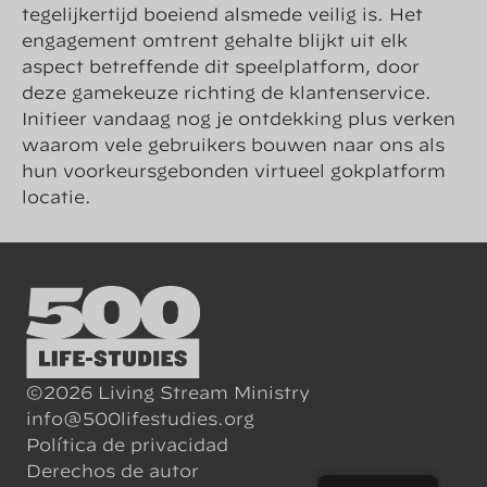
tegelijkertijd boeiend alsmede veilig is. Het
engagement omtrent gehalte blijkt uit elk
aspect betreffende dit speelplatform, door
deze gamekeuze richting de klantenservice.
Initieer vandaag nog je ontdekking plus verken
waarom vele gebruikers bouwen naar ons als
hun voorkeursgebonden virtueel gokplatform
locatie.
©2026 Living Stream Ministry
info@500lifestudies.org
Política de privacidad
Derechos de autor