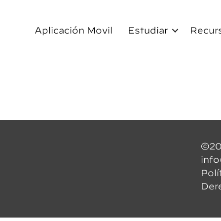
Aplicación Movil
Estudiar
Recur
©20
inf
Polí
Der