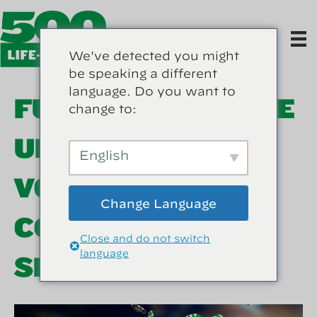
We've detected you might
be speaking a different
language. Do you want to
FUNBET CASINO: JE
change to:
ULTIEME GIDS
English
VOOR EEN
Change Language
COMPLETE
Close and do not switch
language
SPEELERVARING