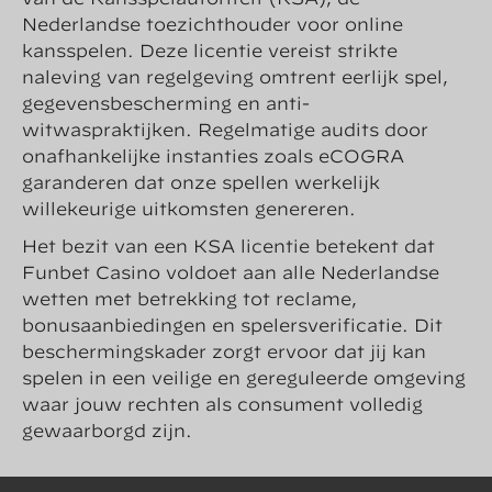
Nederlandse toezichthouder voor online
kansspelen. Deze licentie vereist strikte
naleving van regelgeving omtrent eerlijk spel,
gegevensbescherming en anti-
witwaspraktijken. Regelmatige audits door
onafhankelijke instanties zoals eCOGRA
garanderen dat onze spellen werkelijk
willekeurige uitkomsten genereren.
Het bezit van een KSA licentie betekent dat
Funbet Casino voldoet aan alle Nederlandse
wetten met betrekking tot reclame,
bonusaanbiedingen en spelersverificatie. Dit
beschermingskader zorgt ervoor dat jij kan
spelen in een veilige en gereguleerde omgeving
waar jouw rechten als consument volledig
gewaarborgd zijn.