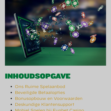
INHOUDSOPGAVE
Ons Ruime Spelaanbod
Beveiligde Betaalopties
Bonusopbouw en Voorwaarden
Deskundige Klantensupport
Mobiel Spelen bij Funbet Casino