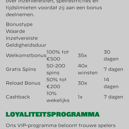
over inzetvereisten, spelrestricties en
tijdslimieten voordat zij aan een bonus
deelnemen.
Bonustype
Waarde
Inzetvereiste
Geldigheidsduur
100% tot
30
Welkomstbonus
35x
€500
dagen
50-200
40x
Gratis Spins
7 dagen
spins
winsten
50% tot
14
Reload Bonus
30x
€200
dagen
10%
Cashback
1x
7 dagen
wekelijks
LOYALITEITSPROGRAMMA
Ons VIP-programma beloont trouwe spelers