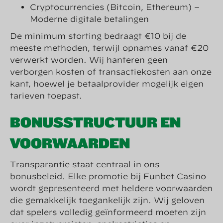
Cryptocurrencies (Bitcoin, Ethereum) –
Moderne digitale betalingen
De minimum storting bedraagt €10 bij de
meeste methoden, terwijl opnames vanaf €20
verwerkt worden. Wij hanteren geen
verborgen kosten of transactiekosten aan onze
kant, hoewel je betaalprovider mogelijk eigen
tarieven toepast.
BONUSSTRUCTUUR EN
VOORWAARDEN
Transparantie staat centraal in ons
bonusbeleid. Elke promotie bij Funbet Casino
wordt gepresenteerd met heldere voorwaarden
die gemakkelijk toegankelijk zijn. Wij geloven
dat spelers volledig geïnformeerd moeten zijn