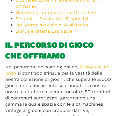
L’Esperienza di intrattenimento che ti
Offriamo
Garanzie e autorizzazioni Operative
Sistemi di Pagamento Disponibili
Un Nostro servizio di Assistenza
Bonus e offerte Esclusive
IL PERCORSO DI GIOCO
CHE OFFRIAMO
Nel panorama del gaming online,
Casoo casino
login
si contraddistingue per la vastità della
nostra collezione di giochi, che supera le 3.000
giochi minuziosamente selezionati. La nostra
nostra piattaforma lavora con oltre 50 fornitori
di contenuti autorizzati, garantendo una
gamma la quale spazia con le slot machines
vintage ai giochi con croupier dal live,