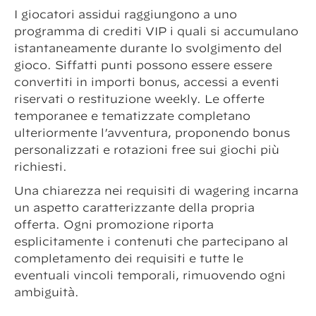
I giocatori assidui raggiungono a uno
programma di crediti VIP i quali si accumulano
istantaneamente durante lo svolgimento del
gioco. Siffatti punti possono essere essere
convertiti in importi bonus, accessi a eventi
riservati o restituzione weekly. Le offerte
temporanee e tematizzate completano
ulteriormente l’avventura, proponendo bonus
personalizzati e rotazioni free sui giochi più
richiesti.
Una chiarezza nei requisiti di wagering incarna
un aspetto caratterizzante della propria
offerta. Ogni promozione riporta
esplicitamente i contenuti che partecipano al
completamento dei requisiti e tutte le
eventuali vincoli temporali, rimuovendo ogni
ambiguità.