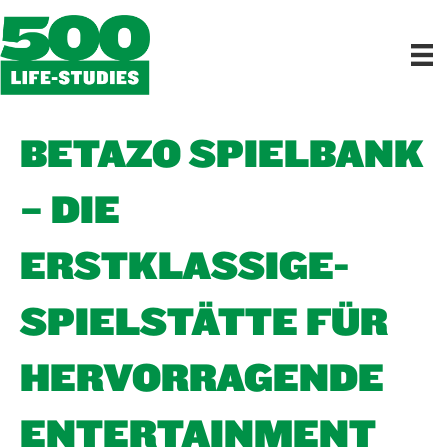
BETAZO SPIELBANK
– DIE
ERSTKLASSIGE-
SPIELSTÄTTE FÜR
HERVORRAGENDE
ENTERTAINMENT