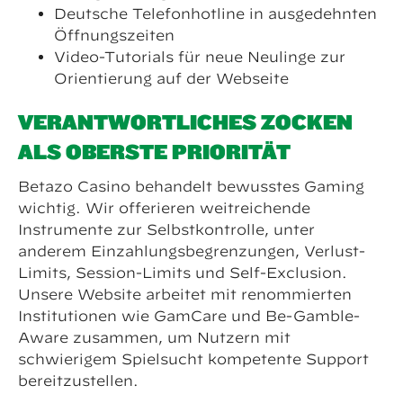
Deutsche Telefonhotline in ausgedehnten
Öffnungszeiten
Video-Tutorials für neue Neulinge zur
Orientierung auf der Webseite
VERANTWORTLICHES ZOCKEN
ALS OBERSTE PRIORITÄT
Betazo Casino behandelt bewusstes Gaming
wichtig. Wir offerieren weitreichende
Instrumente zur Selbstkontrolle, unter
anderem Einzahlungsbegrenzungen, Verlust-
Limits, Session-Limits und Self-Exclusion.
Unsere Website arbeitet mit renommierten
Institutionen wie GamCare und Be-Gamble-
Aware zusammen, um Nutzern mit
schwierigem Spielsucht kompetente Support
bereitzustellen.