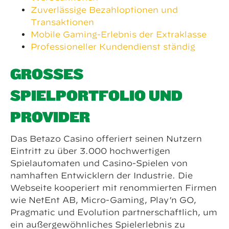
Zuverlässige Bezahloptionen und
Transaktionen
Mobile Gaming-Erlebnis der Extraklasse
Professioneller Kundendienst ständig
GROSSES S
PIELPORTFOLIO UND P
ROVIDER
Das Betazo Casino offeriert seinen Nutzern
Eintritt zu über 3.000 hochwertigen
Spielautomaten und Casino-Spielen von
namhaften Entwicklern der Industrie. Die
Webseite kooperiert mit renommierten Firmen
wie NetEnt AB, Micro-Gaming, Play’n GO,
Pragmatic und Evolution partnerschaftlich, um
ein außergewöhnliches Spielerlebnis zu