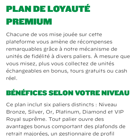
PLAN DE LOYAUTÉ
PREMIUM
Chacune de vos mise jouée sur cette
plateforme vous amène de récompenses
remarquables grâce à notre mécanisme de
unités de fidélité à divers paliers. À mesure que
vous misez, plus vous collectez de unités
échangeables en bonus, tours gratuits ou cash
réel.
BÉNÉFICES SELON VOTRE NIVEAU
Ce plan inclut six paliers distincts : Niveau
Bronze, Silver, Or, Platinum, Diamond et VIP
Royal suprême. Tout palier ouvre des
avantages bonus comportant des plafonds de
retrait majorées, un gestionnaire de profil