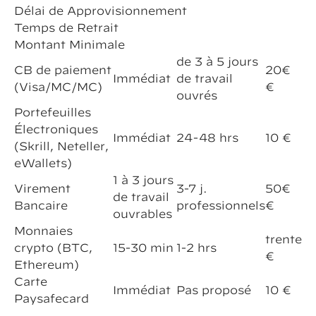
Délai de Approvisionnement
Temps de Retrait
Montant Minimale
de 3 à 5 jours
CB de paiement
20€
Immédiat
de travail
(Visa/MC/MC)
€
ouvrés
Portefeuilles
Électroniques
Immédiat
24-48 hrs
10 €
(Skrill, Neteller,
eWallets)
1 à 3 jours
Virement
3-7 j.
50€
de travail
Bancaire
professionnels
€
ouvrables
Monnaies
trente
crypto (BTC,
15-30 min
1-2 hrs
€
Ethereum)
Carte
Immédiat
Pas proposé
10 €
Paysafecard