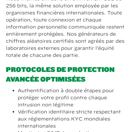
256 bits, la même solution employée par les
organismes financières internationales. Toute
opération, toute connexion et chaque
information personnelle communiquée restent
entièrement protégées. Nos générateurs de
chiffres aléatoires certifiés sont agréés par des
laboratoires externes pour garantir l’équité
totale de chacune des partie.
PROTOCOLES DE PROTECTION
AVANCÉE OPTIMISÉES
Authentification à double étapes pour
protéger votre profil contre chaque
intrusion non légitime
Vérification identitaire stricte respectant
aux réglementations KYC mondiales
internationales