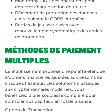
Monitoring 24/7 des opérations pour
détecter chaque action douteuse
Règlement de protection des données
claire suivant le GDPR européen
Parties de jeu sécurisées avec
renouvellement systématique des codes
de protection
MÉTHODES DE PAIEMENT
MULTIPLES
Le établissement propose une palette étendue
d’options financières ajustées aux besoins de
chaque utilisateur. Des solutions classiques
aux cryptomonnaies modernes, vous
bénéficiez d’une souplesse complète pour
contrôler vos capitaux en totale aisance.
Option de Transaction