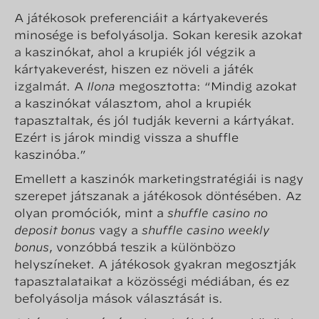
A játékosok preferenciáit a kártyakeverés
minősége is befolyásolja. Sokan keresik azokat
a kaszinókat, ahol a krupiék jól végzik a
kártyakeverést, hiszen ez növeli a játék
izgalmát. A
Ilona
megosztotta: “Mindig azokat
a kaszinókat választom, ahol a krupiék
tapasztaltak, és jól tudják keverni a kártyákat.
Ezért is járok mindig vissza a shuffle
kaszinóba.”
Emellett a kaszinók marketingstratégiái is nagy
szerepet játszanak a játékosok döntésében. Az
olyan promóciók, mint a
shuffle casino no
deposit bonus
vagy a
shuffle casino weekly
bonus
, vonzóbbá teszik a különböző
helyszíneket. A játékosok gyakran megosztják
tapasztalataikat a közösségi médiában, és ez
befolyásolja mások választását is.