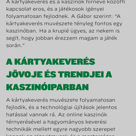
A kártyakeverés és a kaszinók hírneve közötti
kapcsolat erős, és a játékosok igényei
folyamatosan fejlődnek. A
Gábor
szerint: “A
kártyakeverés művészete tényleg fontos egy
kaszinóban. Ha a krupié ügyes, az nekem is
segít, hogy jobban érezzem magam a játék
során.”
A KÁRTYAKEVERÉS
JÖVŐJE ÉS TRENDJEI A
KASZINÓIPARBAN
A kártyakeverés művészete folyamatosan
fejlődik, és a technológiai újítások jelentős
hatással vannak rá. Az online kaszinók
térnyerésével a hagyományos keverési
technikák mellett egyre nagyobb szerepet