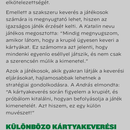
elkötelezettségét.
Emellett a szakszerű keverés a játékosok
számára is megnyugtató lehet, hiszen az
igazságos játék érzését kelti. A
Katalin
nevű
játékos megosztotta: “Mindig megnyugszom,
amikor látom, hogy a krupié ügyesen keveri a
kártyákat. Ez számomra azt jelenti, hogy
mindenki egyenlő eséllyel játszik, és nem csak
a szerencsén múlik a kimenetel.”
Azok a játékosok, akik gyakran látják a keverési
eljárásokat, hajlamosabbak lehetnek a
stratégiai gondolkodásra. A
András
elmondta:
“A kártyakeverés során figyelem a krupiét, és
próbálom kitalálni, hogyan befolyásolja a játék
kimenetelét. Azt hiszem, ez egy külön
művészet!”
KÜLÖNBÖZŐ KÁRTYAKEVERÉSI