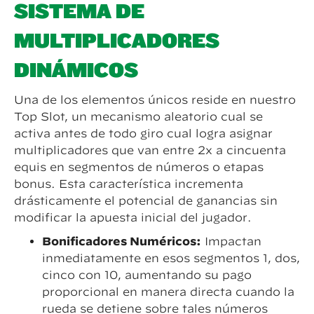
SISTEMA DE
MULTIPLICADORES
DINÁMICOS
Una de los elementos únicos reside en nuestro
Top Slot, un mecanismo aleatorio cual se
activa antes de todo giro cual logra asignar
multiplicadores que van entre 2x a cincuenta
equis en segmentos de números o etapas
bonus. Esta característica incrementa
drásticamente el potencial de ganancias sin
modificar la apuesta inicial del jugador.
Bonificadores Numéricos:
Impactan
inmediatamente en esos segmentos 1, dos,
cinco con 10, aumentando su pago
proporcional en manera directa cuando la
rueda se detiene sobre tales números