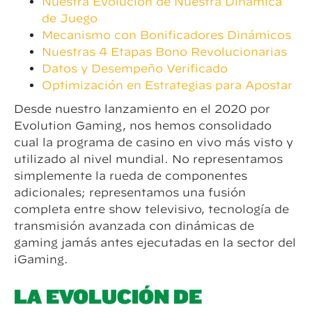
Nuestra Evolución de Nuestra Dinámica
de Juego
Mecanismo con Bonificadores Dinámicos
Nuestras 4 Etapas Bono Revolucionarias
Datos y Desempeño Verificado
Optimización en Estrategias para Apostar
Desde nuestro lanzamiento en el 2020 por
Evolution Gaming, nos hemos consolidado
cual la programa de casino en vivo más visto y
utilizado al nivel mundial. No representamos
simplemente la rueda de componentes
adicionales; representamos una fusión
completa entre show televisivo, tecnología de
transmisión avanzada con dinámicas de
gaming jamás antes ejecutadas en la sector del
iGaming.
LA EVOLUCIÓN DE