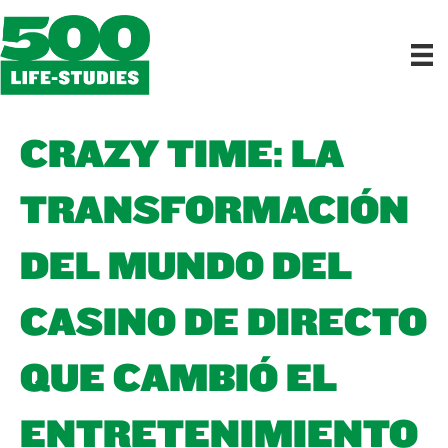
CRAZY TIME: LA
TRANSFORMACIÓN
DEL MUNDO DEL
CASINO DE DIRECTO
QUE CAMBIÓ EL
ENTRETENIMIENTO