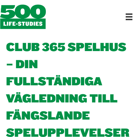
CLUB 365 SPELHUS
– DIN
FULLSTÄNDIGA
VÄGLEDNING TILL
FÄNGSLANDE
SPELUPPLEVELSER