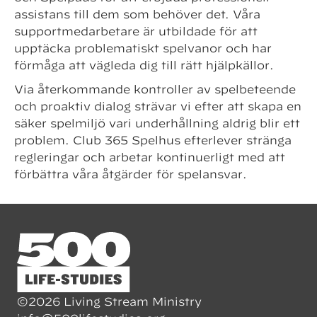
assistans till dem som behöver det. Våra
supportmedarbetare är utbildade för att
upptäcka problematiskt spelvanor och har
förmåga att vägleda dig till rätt hjälpkällor.
Via återkommande kontroller av spelbeteende
och proaktiv dialog strävar vi efter att skapa en
säker spelmiljö vari underhållning aldrig blir ett
problem. Club 365 Spelhus efterlever stränga
regleringar och arbetar kontinuerligt med att
förbättra våra åtgärder för spelansvar.
©2026 Living Stream Ministry