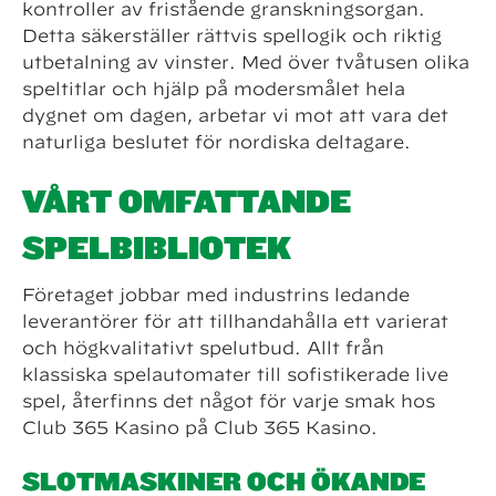
kontroller av fristående granskningsorgan.
Detta säkerställer rättvis spellogik och riktig
utbetalning av vinster. Med över tvåtusen olika
speltitlar och hjälp på modersmålet hela
dygnet om dagen, arbetar vi mot att vara det
naturliga beslutet för nordiska deltagare.
VÅRT OMFATTANDE
SPELBIBLIOTEK
Företaget jobbar med industrins ledande
leverantörer för att tillhandahålla ett varierat
och högkvalitativt spelutbud. Allt från
klassiska spelautomater till sofistikerade live
spel, återfinns det något för varje smak hos
Club 365 Kasino på Club 365 Kasino.
SLOTMASKINER OCH ÖKANDE