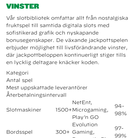
VINSTER
Vår slotbibliotek omfattar allt från nostalgiska
fruktspel till samtida digitala slots med
sofistikerad grafik och nyskapande
bonusegenskaper. De växande jackpottspelen
erbjuder möjlighet till livsförändrande vinster,
där jackpottbeloppen kontinuerligt stiger tills
en lycklig deltagare knäcker koden.
Kategori
Antal spel
Mest uppskattade leverantörer
Återbetalningsintervall
NetEnt,
94-
Slotmaskiner
1500+
Microgaming,
98%
Play’n GO
Evolution
97-
Bordsspel
300+
Gaming,
99%