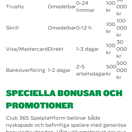
0-24
100
Trustly
Omedelbar
000
timmar
kr
kr
100
100
Skrill
Omedelbar
0-12 h
000
kr
kr
30
100
Visa/Mastercard
Direkt
1-3 dagar
000
kr
kr
500
2-5
500
Banköverföring
1-2 dagar
000
arbetsdagar
kr
kr
SPECIELLA BONUSAR OCH
PROMOTIONER
Club 365 Spelplattform belönar både
nyskapade och befintliga spelare med generösa
bonuserbjudanden. Vårt välkomstpaket ger nya