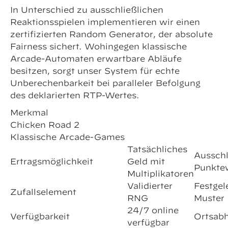
In Unterschied zu ausschließlichen
Reaktionsspielen implementieren wir einen
zertifizierten Random Generator, der absolute
Fairness sichert. Wohingegen klassische
Arcade-Automaten erwartbare Abläufe
besitzen, sorgt unser System für echte
Unberechenbarkeit bei paralleler Befolgung
des deklarierten RTP-Wertes.
Merkmal
Chicken Road 2
Klassische Arcade-Games
Tatsächliches
Ausschl
Ertragsmöglichkeit
Geld mit
Punkte
Multiplikatoren
Validierter
Festgel
Zufallselement
RNG
Muster
24/7 online
Verfügbarkeit
Ortsab
verfügbar