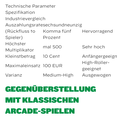
Technische Parameter
Spezifikation
Industrievergleich
Auszahlungsrate
sechsundneunzig
(Rückfluss to
Komma fünf
Hervorragend
Spieler)
Prozent
Höchster
mal 500
Sehr hoch
Multiplikator
Kleinstbetrag
10 Cent
Anfängergeeign
High-Roller-
Maximaleinsatz
100 EUR
geeignet
Varianz
Medium-High
Ausgewogen
GEGENÜBERSTELLUNG
MIT KLASSISCHEN
ARCADE-SPIELEN