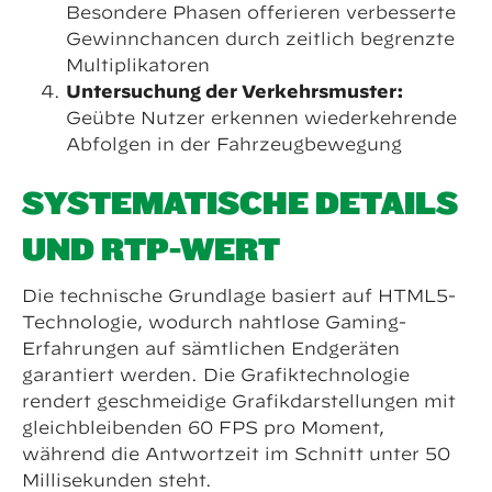
Besondere Phasen offerieren verbesserte
Gewinnchancen durch zeitlich begrenzte
Multiplikatoren
Untersuchung der Verkehrsmuster:
Geübte Nutzer erkennen wiederkehrende
Abfolgen in der Fahrzeugbewegung
SYSTEMATISCHE DETAILS
UND RTP-WERT
Die technische Grundlage basiert auf HTML5-
Technologie, wodurch nahtlose Gaming-
Erfahrungen auf sämtlichen Endgeräten
garantiert werden. Die Grafiktechnologie
rendert geschmeidige Grafikdarstellungen mit
gleichbleibenden 60 FPS pro Moment,
während die Antwortzeit im Schnitt unter 50
Millisekunden steht.