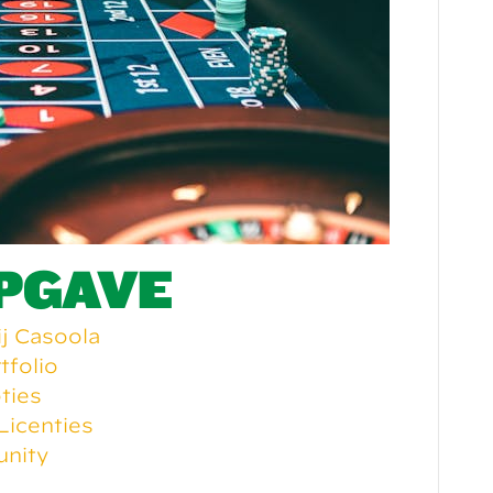
PGAVE
ij Casoola
tfolio
ties
icenties
nity