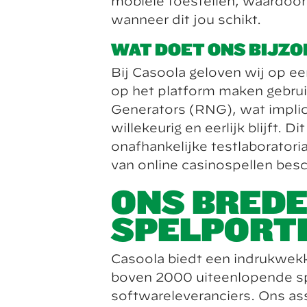
mobiele toestellen, waardoor 
wanneer dit jou schikt.
WAT DOET ONS BIJZ
Bij Casoola geloven wij op ee
op het platform maken gebr
Generators (RNG), wat implic
willekeurig en eerlijk blijft. D
onafhankelijke testlaboratori
van online casinospellen bes
ONS BRED
SPELPORT
Casoola biedt een indrukwekk
boven 2000 uiteenlopende sp
softwareleveranciers. Ons a