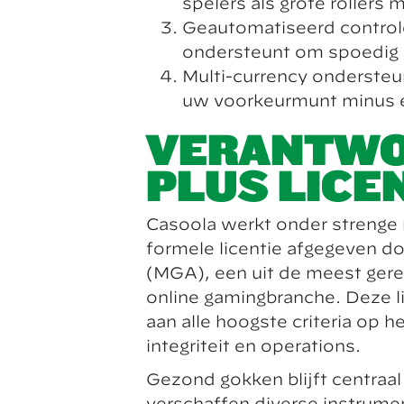
spelers als grote rollers
Geautomatiseerd control
ondersteunt om spoedig e
Multi-currency ondersteu
uw voorkeurmunt minus e
VERANTWO
PLUS LICE
Casoola werkt onder strenge 
formele licentie afgegeven do
(MGA), een uit de meest ger
online gamingbranche. Deze l
aan alle hoogste criteria op 
integriteit en operations.
Gezond gokken blijft centraal
verschaffen diverse instrum