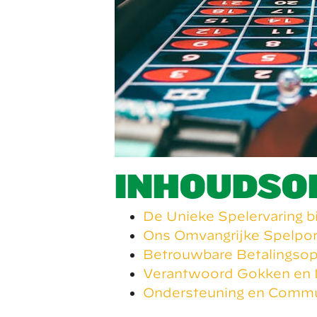
INHOUDSO
De Unieke Spelervaring b
Ons Omvangrijke Spelpor
Betrouwbare Betalingsop
Verantwoord Gokken en L
Ondersteuning en Commu