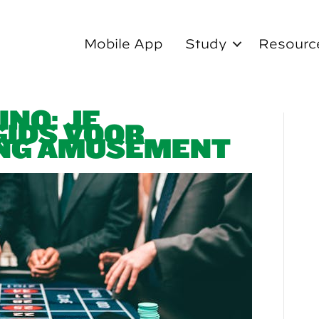
Mobile App
Study
Resourc
NO: JE
GIDS VOOR
ING AMUSEMENT