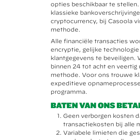
opties beschikbaar te stellen
klassieke bankoverschrijvinge
cryptocurrency, bij Casoola vi
methode.
Alle financiële transacties w
encryptie, gelijke technolog
klantgegevens te beveiligen
binnen 24 tot acht en veertig
methode. Voor ons trouwe kla
expeditieve opnameprocessen
programma.
BATEN VAN ONS BET
Geen verborgen kosten 
transactiekosten bij all
Variabele limieten die ges