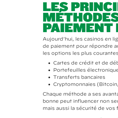
LES PRINC
MÉTHODES
PAIEMENT 
Aujourd’hui, les casinos en l
de paiement pour répondre au
les options les plus courantes
Cartes de crédit et de dé
Portefeuilles électronique
Transferts bancaires
Cryptomonnaies (Bitcoin
Chaque méthode a ses avantag
bonne peut influencer non seu
mais aussi la sécurité de vos 