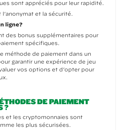
ues sont appréciés pour leur rapidité.
l’anonymat et la sécurité.
n ligne?
nt des bonus supplémentaires pour
paiement spécifiques.
nne méthode de paiement dans un
pour garantir une expérience de jeu
valuer vos options et d’opter pour
ux.
MÉTHODES DE PAIEMENT
 ?
es et les cryptomonnaies sont
mme les plus sécurisées.