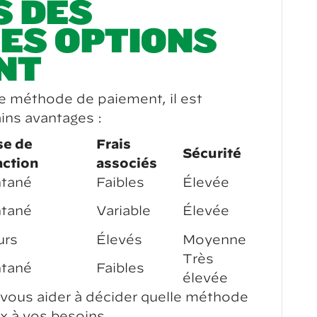
S DES
ES OPTIONS
NT
e méthode de paiement, il est
ins avantages :
se de
Frais
Sécurité
action
associés
ntané
Faibles
Élevée
ntané
Variable
Élevée
urs
Élevés
Moyenne
Très
ntané
Faibles
élevée
 vous aider à décider quelle méthode
x à vos besoins.