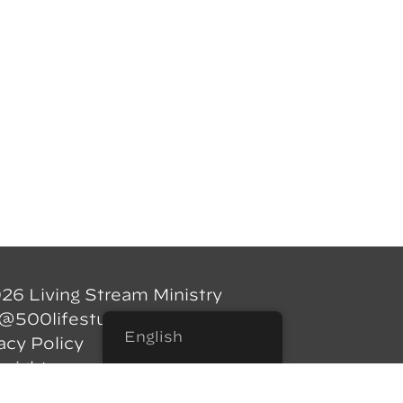
26 Living Stream Ministry
o@500lifestudies.org
English
acy Policy
yrights