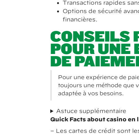
Transactions rapides sans
Options de sécurité avan
financières.
CONSEILS 
POUR UNE 
DE PAIEME
Pour une expérience de paie
toujours une méthode que vo
adaptée à vos besoins.
Astuce supplémentaire
Quick Facts about casino en 
– Les cartes de crédit sont le