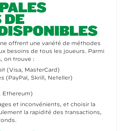
IPALES
 DE
DISPONIBLES
igne offrent une variété de méthodes
x besoins de tous les joueurs. Parmi
, on trouve :
bit (Visa, MasterCard)
s (PayPal, Skrill, Neteller)
, Ethereum)
es et inconvénients, et choisir la
lement la rapidité des transactions,
fonds.