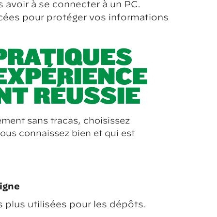
 avoir à se connecter à un PC.
cées pour protéger vos informations
PRATIQUES
EXPÉRIENCE
NT RÉUSSIE
ment sans tracas, choisissez
us connaissez bien et qui est
ligne
s plus utilisées pour les dépôts.