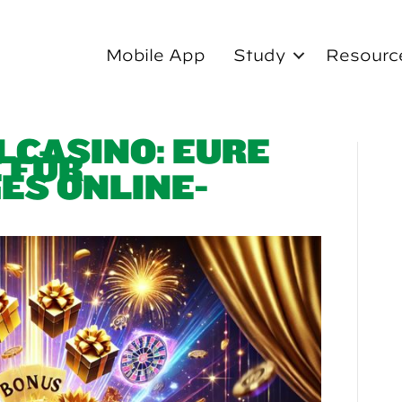
Mobile App
Study
Resourc
LCASINO: EURE
 FÜR
ES ONLINE-