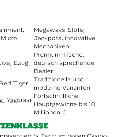
ainment,
Megaways-Slots,
 Micro
Jackpots, innovative
Mechaniken
Premium-Tische,
Live, Ezugi
deutsch sprechende
Dealer
Traditionelle und
 Red Tiger
moderne Varianten
Fortschrittliche
, Yggdrasil
Hauptgewinne bis 10
Millionen €
ITZENKLASSE
räsentiert ‘s Zentrum realen Casino-