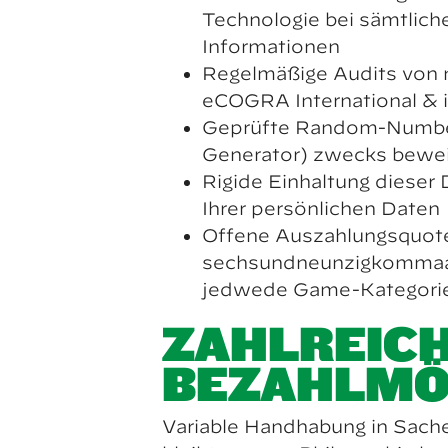
Technologie bei sämtlic
Informationen
Regelmäßige Audits von n
eCOGRA International & 
Geprüfte Random-Numbe
Generator) zwecks beweis
Rigide Einhaltung dieser
Ihrer persönlichen Daten
Offene Auszahlungsquote
sechsundneunzigkommaach
jedwede Game-Kategori
ZAHLREIC
BEZAHLMÖ
Variable Handhabung in Sach