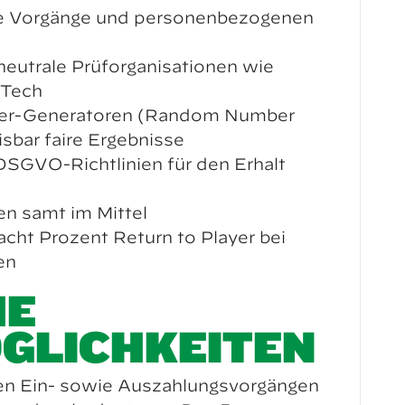
he Vorgänge und personenbezogenen
eutrale Prüforganisationen wie
iTech
r-Generatoren (Random Number
bar faire Ergebnisse
 DSGVO-Richtlinien für den Erhalt
n samt im Mittel
t Prozent Return to Player bei
en
HE
GLICHKEITEN
en Ein- sowie Auszahlungsvorgängen