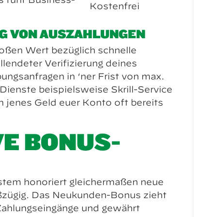
Kostenfrei
G VON AUSZAHLUNGEN
roßen Wert bezüglich schnelle
endeter Verifizierung deines
ungsanfragen in ‘ner Frist von max.
Dienste beispielsweise Skrill-Service
 jenes Geld euer Konto oft bereits
E BONUS-
tem honoriert gleichermaßen neue
ßzügig. Das Neukunden-Bonus zieht
i Zahlungseingänge und gewährt