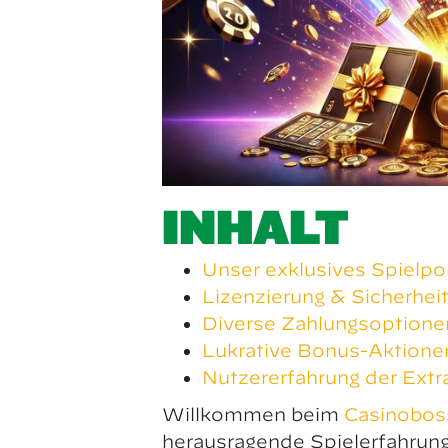
INHALT
Unser exklusives Spielpor
Lizenzierung & Sicherhei
Diverse Zahlungsoptione
Lukrative Bonus-Aktione
Nutzererfahrung der Extr
Willkommen beim
Casinobos
herausragende Spielerfahrung