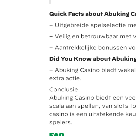
Quick Facts about Abuking C
– Uitgebreide spelselectie met
– Veilig en betrouwbaar met v
– Aantrekkelijke bonussen vo
Did You Know about Abuking
– Abuking Casino biedt wekel
extra actie.
Conclusie
Abuking Casino biedt een veel
scala aan spellen, van slots to
casino is een uitstekende ke
spelers.
FAQ