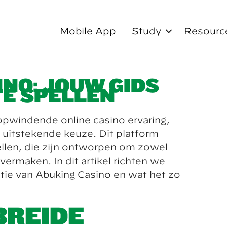
Mobile App
Study
Resourc
INO: JOUW GIDS
TE SPELLEN
opwindende online casino ervaring,
uitstekende keuze. Dit platform
ellen, die zijn ontworpen om zowel
vermaken. In dit artikel richten we
ctie van Abuking Casino en wat het zo
BREIDE