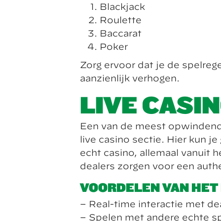
Blackjack
Roulette
Baccarat
Poker
Zorg ervoor dat je de spelrege
aanzienlijk verhogen.
LIVE CASI
Een van de meest opwindende
live casino sectie. Hier kun j
echt casino, allemaal vanuit h
dealers zorgen voor een authe
VOORDELEN VAN HET 
– Real-time interactie met de
– Spelen met andere echte s