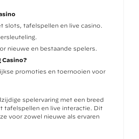
asino
 slots, tafelspellen en live casino.
ersleuteling.
or nieuwe en bestaande spelers.
 Casino?
ijkse promoties en toernooien voor
zijdige spelervaring met een breed
t tafelspellen en live interactie. Dit
uze voor zowel nieuwe als ervaren