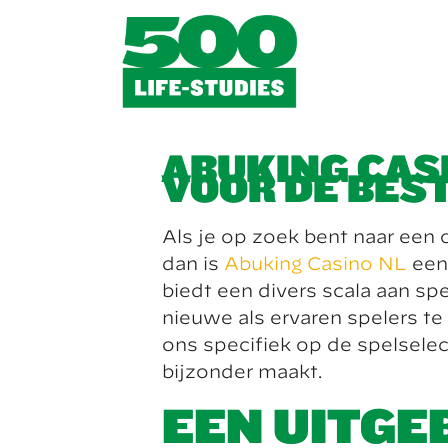
ABUKING CAS
VOOR DE BES
Als je op zoek bent naar een 
dan is
Abuking Casino NL
een 
biedt een divers scala aan sp
nieuwe als ervaren spelers te 
ons specifiek op de spelsele
bijzonder maakt.
EEN UITGE