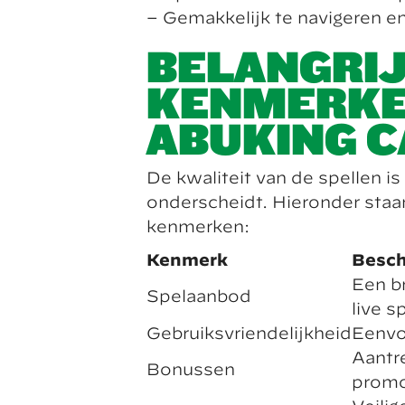
– Gemakkelijk te navigeren en
BELANGRI
KENMERKE
ABUKING C
De kwaliteit van de spellen is
onderscheidt. Hieronder staan
kenmerken:
Kenmerk
Besch
Een br
Spelaanbod
live s
Gebruiksvriendelijkheid
Eenvo
Aantr
Bonussen
promo