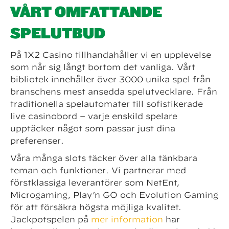
VÅRT OMFATTANDE
SPELUTBUD
På 1X2 Casino tillhandahåller vi en upplevelse
som når sig långt bortom det vanliga. Vårt
bibliotek innehåller över 3000 unika spel från
branschens mest ansedda spelutvecklare. Från
traditionella spelautomater till sofistikerade
live casinobord – varje enskild spelare
upptäcker något som passar just dina
preferenser.
Våra många slots täcker över alla tänkbara
teman och funktioner. Vi partnerar med
förstklassiga leverantörer som NetEnt,
Microgaming, Play’n GO och Evolution Gaming
för att försäkra högsta möjliga kvalitet.
Jackpotspelen på
mer information
har