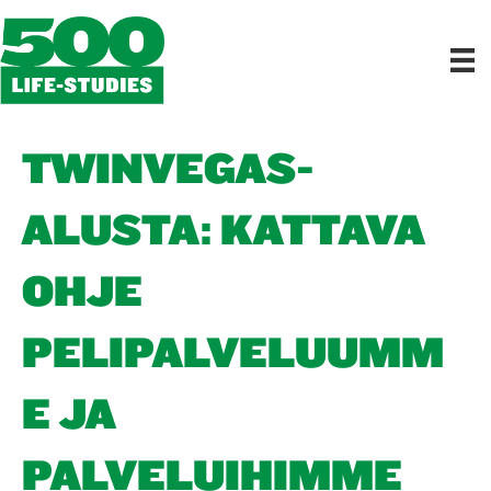
TWINVEGAS-
ALUSTA: KATTAVA
OHJE
PELIPALVELUUMM
E JA
PALVELUIHIMME