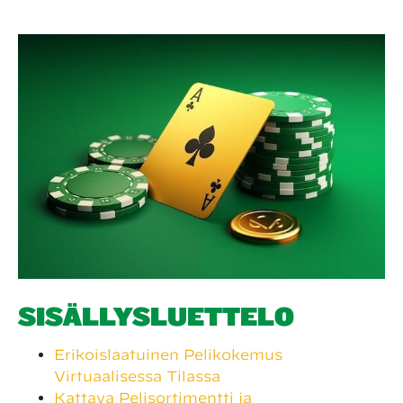
SISÄLLYSLUETTELO
Erikoislaatuinen Pelikokemus
Virtuaalisessa Tilassa
Kattava Pelisortimentti ja