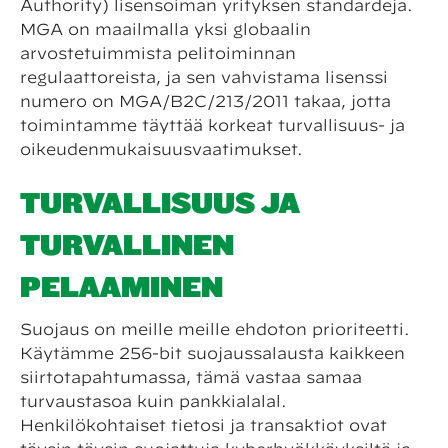
Authority) lisensoiman yrityksen standardeja.
MGA on maailmalla yksi globaalin
arvostetuimmista pelitoiminnan
regulaattoreista, ja sen vahvistama lisenssi
numero on MGA/B2C/213/2011 takaa, jotta
toimintamme täyttää korkeat turvallisuus- ja
oikeudenmukaisuusvaatimukset.
TURVALLISUUS JA
TURVALLINEN
PELAAMINEN
Suojaus on meille meille ehdoton prioriteetti.
Käytämme 256-bit suojaussalausta kaikkeen
siirtotapahtumassa, tämä vastaa samaa
turvaustasoa kuin pankkialalal.
Henkilökohtaiset tietosi ja transaktiot ovat