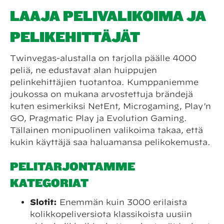
LAAJA PELIVALIKOIMA JA
PELIKEHITTÄJÄT
Twinvegas-alustalla on tarjolla päälle 4000
peliä, ne edustavat alan huippujen
pelinkehittäjien tuotantoa. Kumppaniemme
joukossa on mukana arvostettuja brändejä
kuten esimerkiksi NetEnt, Microgaming, Play’n
GO, Pragmatic Play ja Evolution Gaming.
Tällainen monipuolinen valikoima takaa, että
kukin käyttäjä saa haluamansa pelikokemusta.
PELITARJONTAMME
KATEGORIAT
Slotit:
Enemmän kuin 3000 erilaista
kolikkopeliversiota klassikoista uusiin