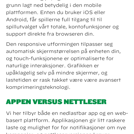
grunn lagt ned betydelig i den mobile
plattformen. Enten du bruker iOS eller
Android, får spillerne full tilgang til til
spillutvalget vårt totale, kontofunksjoner og
support direkte fra browseren din.
Den responsive utformingen tilpasser seg
automatisk skjermstørrelsen på enheten din,
og touch-funksjonene er optimaliserte for
naturlige interaksjoner. Grafikken er
upåklagelig selv på mindre skjermer, og
lastetiden er rask takket være være avansert
komprimeringsteknologi.
APPEN VERSUS NETTLESER
Vi her tilbyr både en nedlastbar app og en web-
basert plattform. Applikasjonen gir litt raskere
laste og mulighet for for notifikasjoner om nye