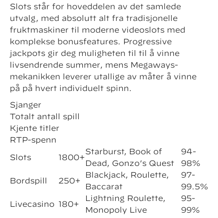
Slots står for hoveddelen av det samlede
utvalg, med absolutt alt fra tradisjonelle
fruktmaskiner til moderne videoslots med
komplekse bonusfeatures. Progressive
jackpots gir deg muligheten til til å vinne
livsendrende summer, mens Megaways-
mekanikken leverer utallige av måter å vinne
på på hvert individuelt spinn.
Sjanger
Totalt antall spill
Kjente titler
RTP-spenn
Starburst, Book of
94-
Slots
1800+
Dead, Gonzo’s Quest
98%
Blackjack, Roulette,
97-
Bordspill
250+
Baccarat
99.5%
Lightning Roulette,
95-
Livecasino
180+
Monopoly Live
99%