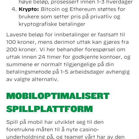
høye beløp, prosessert innen 1-3 hverdager
Krypto:
Bitcoin og Ethereum støttes for
brukere som setter pris på privatliv og
kryptografiske betalinger
Laveste beløp for innbetalinger er fastsatt til
100 kroner, mens derimot uttak kan gjøres fra
200 kroner. Vi her behandler forespørsel om
uttak innen 24 timer for godkjente kontoer, og
summene er normalt tilgjengelige på din
betalingsmetode på 1-5 arbeidsdager avhengig
av valgte alternativ.
MOBILOPTIMALISERT
SPILLPLATTFORM
Spill på mobil har utviklet seg til den
foretrukne måten til å nyte casino-
underholdning på, og teamet vårt har av den