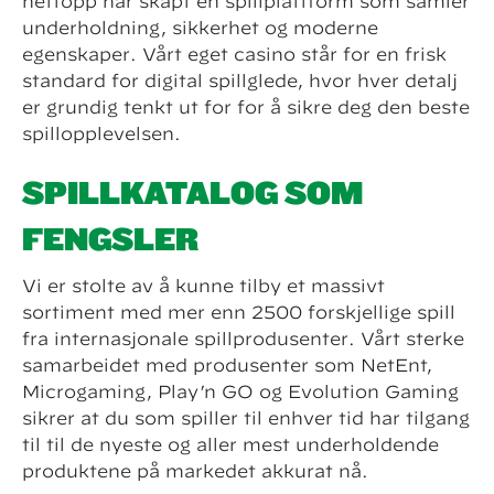
nettopp har skapt en spillplattform som samler
underholdning, sikkerhet og moderne
egenskaper. Vårt eget casino står for en frisk
standard for digital spillglede, hvor hver detalj
er grundig tenkt ut for for å sikre deg den beste
spillopplevelsen.
SPILLKATALOG SOM
FENGSLER
Vi er stolte av å kunne tilby et massivt
sortiment med mer enn 2500 forskjellige spill
fra internasjonale spillprodusenter. Vårt sterke
samarbeidet med produsenter som NetEnt,
Microgaming, Play’n GO og Evolution Gaming
sikrer at du som spiller til enhver tid har tilgang
til til de nyeste og aller mest underholdende
produktene på markedet akkurat nå.