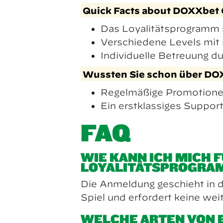
Quick Facts about DOXXbet 
Das Loyalitätsprogramm s
Verschiedene Levels mit 
Individuelle Betreuung d
Wussten Sie schon über DO
Regelmäßige Promotionen 
Ein erstklassiges Support
FAQ
WIE KANN ICH MICH 
LOYALITÄTSPROGRA
Die Anmeldung geschieht in 
Spiel und erfordert keine weit
WELCHE ARTEN VON 