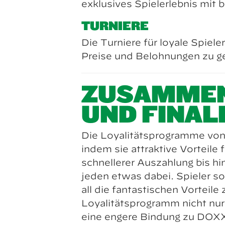
exklusives Spielerlebnis mit
TURNIERE
Die Turniere für loyale Spiele
Preise und Belohnungen zu g
ZUSAMME
UND FINAL
Die Loyalitätsprogramme vo
indem sie attraktive Vorteile 
schnellerer Auszahlung bis hi
jeden etwas dabei. Spieler s
all die fantastischen Vorteile 
Loyalitätsprogramm nicht nur 
eine engere Bindung zu DOXX