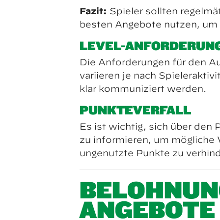
Fazit:
Spieler sollten regelmä
besten Angebote nutzen, um 
LEVEL-ANFORDERUN
Die Anforderungen für den Auf
variieren je nach Spieleraktiv
klar kommuniziert werden.
PUNKTEVERFALL
Es ist wichtig, sich über den
zu informieren, um mögliche 
ungenutzte Punkte zu verhind
BELOHNUN
ANGEBOTE 