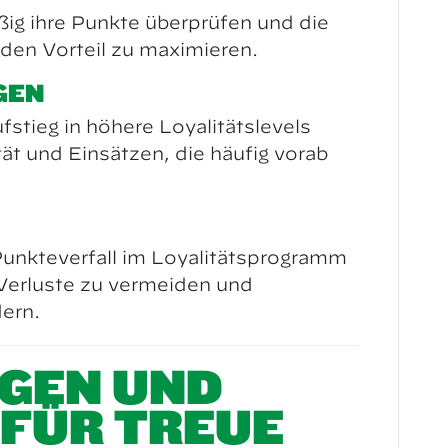
ßig ihre Punkte überprüfen und die
den Vorteil zu maximieren.
GEN
stieg in höhere Loyalitätslevels
ität und Einsätzen, die häufig vorab
 Punkteverfall im Loyalitätsprogramm
Verluste zu vermeiden und
ern.
GEN UND
FÜR TREUE