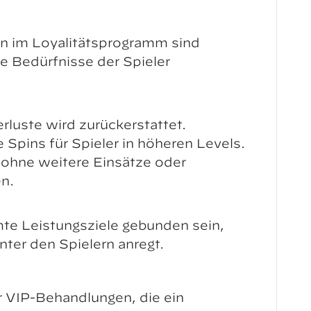
n im Loyalitätsprogramm sind
e Bedürfnisse der Spieler
erluste wird zurückerstattet.
e Spins für Spieler in höheren Levels.
ohne weitere Einsätze oder
n.
te Leistungsziele gebunden sein,
ter den Spielern anregt.
er VIP-Behandlungen, die ein